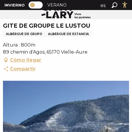
PAGE D’ACCUEIL ACTUELLE HIVER : 
A
VERANO
es
INVIERNO
Inicio
GITE DE GROUPE LE LUSTOU
PAGE D’ACCUEIL ACTUELLE HIVER : PASSER EN MOD
Buscar
Ac
l
fr
l
GITE DE GROUPE LE LUSTOU
en
e
r
ALBERGUE DE GRUPO
ALBERGUE DE ESTANCIA
a
Altura : 800m
u
89 chemin d'Agos, 65170 Vielle-Aure
c
Cómo llegar
o
n
Compartir
t
e
n
u
p
r
i
n