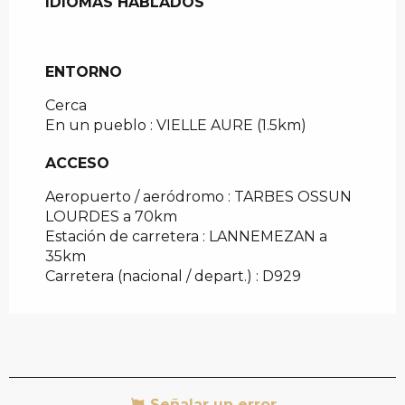
IDIOMAS HABLADOS
IDIOMAS HABLADOS
ENTORNO
ENTORNO
Cerca
En un pueblo :
VIELLE AURE
(1.5km)
ACCESO
ACCESO
Aeropuerto / aeródromo : TARBES OSSUN
LOURDES a 70km
Estación de carretera : LANNEMEZAN a
35km
Carretera (nacional / depart.) : D929
Señalar un error