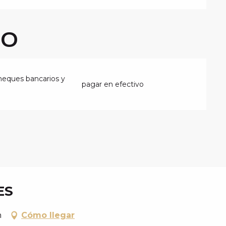
GO
heques bancarios y
pagar en efectivo
ES
n
Cómo llegar