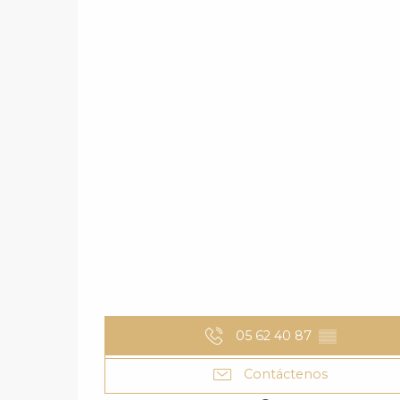
05 62 40 87
▒▒
Contáctenos