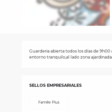
i
p
a
l
DESCRIPCIÓ
Guarderia abierta todos los días de 9h00 
entorno tranquilo,al lado zona ajardinada
OFERTA DE 
SELLOS EMPRESARIALES
SELLOS EMPRESARIALES
Famille Plus