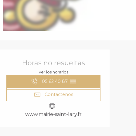
HORARIOS Y DA
Horas no resueltas
Ver los horarios
05 62 40 87
▒▒
Contáctenos
www.mairie-saint-lary.fr