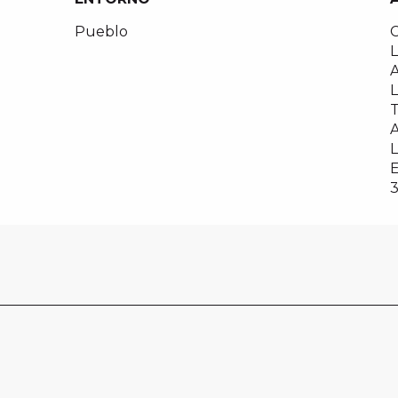
Pueblo
C
A
T
A
E