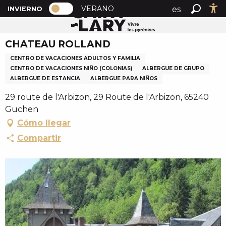
PAGE D’ACCUEIL ACTUELLE HIVER : 
A
VERANO
es
INVIERNO
Inicio
CHATEAU ROLLAND
PAGE D’ACCUEIL ACTUELLE HIVER : PASSER EN MOD
Buscar
Ac
l
fr
l
CHATEAU ROLLAND
en
e
r
CENTRO DE VACACIONES ADULTOS Y FAMILIA
a
CENTRO DE VACACIONES NIÑO (COLONIAS)
ALBERGUE DE GRUPO
ALBERGUE DE ESTANCIA
ALBERGUE PARA NIÑOS
u
c
29 route de l'Arbizon, 29 Route de l'Arbizon, 65240
o
Guchen
n
Cómo llegar
t
Compartir
e
n
u
p
r
i
n