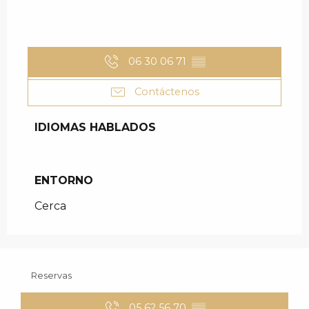
06 30 06 71
▒▒
Contáctenos
IDIOMAS HABLADOS
IDIOMAS HABLADOS
ENTORNO
ENTORNO
Cerca
Reservas
05 62 56 70
▒▒