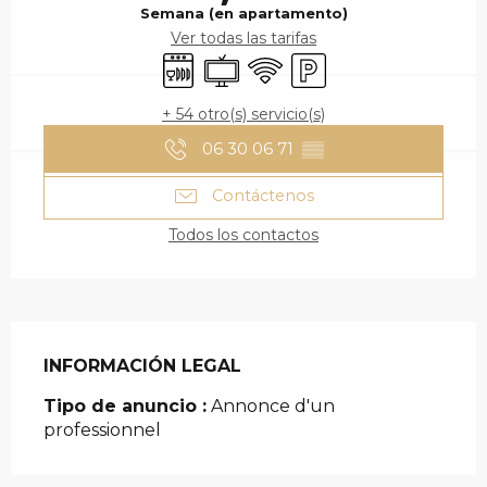
Semana (en apartamento)
Ver todas las tarifas
Lavavajillas
Televisión
Wifi
Aparcamiento
+ 54 otro(s) servicio(s)
06 30 06 71
▒▒
Contáctenos
Todos los contactos
INFORMACIÓN LEGAL
INFORMACIÓN LEGAL
Tipo de anuncio :
Annonce d'un
professionnel