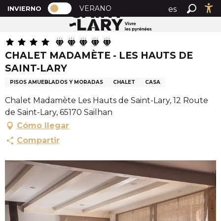
PAGE D’ACCUEIL ACTUELLE HIVER : 
A
VERANO
es
INVIERNO
Inicio
CHALET MADAMÈTE - LES HAUTS DE SAINT-LARY
PAGE D’ACCUEIL ACTUELLE HIVER : PASSER EN MOD
Buscar
Ac
l
fr
l
en
e
CHALET MADAMÈTE - LES HAUTS DE
r
SAINT-LARY
a
u
PISOS AMUEBLADOS Y MORADAS
CHALET
CASA
c
Chalet Madamète Les Hauts de Saint-Lary, 12 Route
o
de Saint-Lary, 65170 Sailhan
n
Cómo llegar
t
e
Compartir
n
u
p
r
i
n