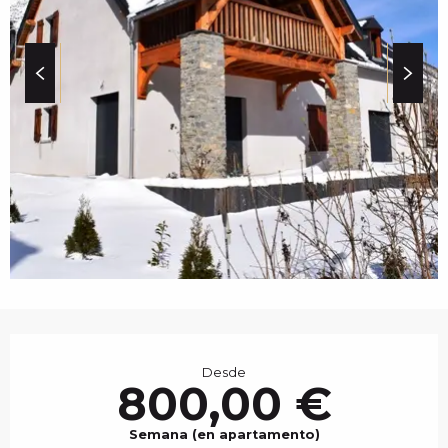
c
i
p
a
l
HORARIOS Y DATOS 
Desde
800,00 €
Semana (en apartamento)