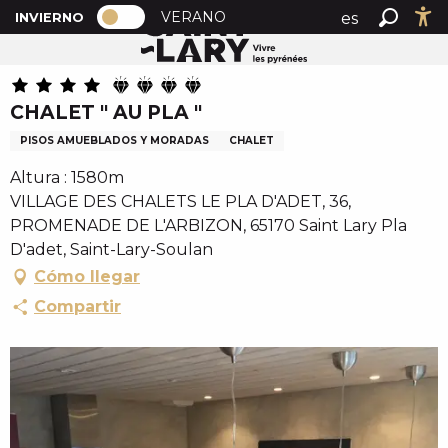
PAGE D’ACCUEIL ACTUELLE HIVER : 
A
VERANO
es
INVIERNO
Inicio
CHALET " AU PLA "
PAGE D’ACCUEIL ACTUELLE HIVER : PASSER EN MOD
Buscar
Ac
l
fr
l
en
e
CHALET " AU PLA "
r
a
PISOS AMUEBLADOS Y MORADAS
CHALET
u
Altura : 1580m
c
VILLAGE DES CHALETS LE PLA D'ADET, 36,
o
PROMENADE DE L'ARBIZON, 65170 Saint Lary Pla
n
D'adet, Saint-Lary-Soulan
t
Cómo llegar
e
n
Compartir
u
p
r
i
n