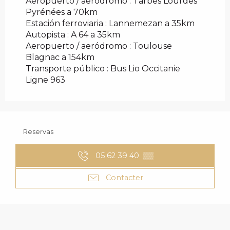
Aeropuerto / aeródromo : Tarbes Lourdes
Pyrénées a 70km
Estación ferroviaria : Lannemezan a 35km
Autopista : A 64 a 35km
Aeropuerto / aeródromo : Toulouse
Blagnac a 154km
Transporte público : Bus Lio Occitanie
Ligne 963
Reservas
05 62 39 40
▒▒
Contacter