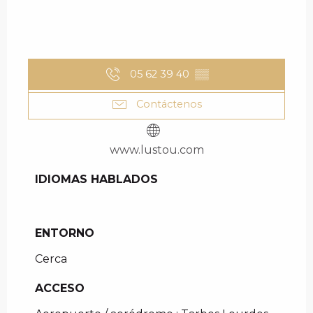
05 62 39 40
▒▒
Contáctenos
www.lustou.com
IDIOMAS HABLADOS
IDIOMAS HABLADOS
ENTORNO
ENTORNO
Cerca
ACCESO
ACCESO