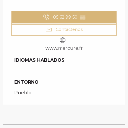
05 62 99 50
▒▒
Contáctenos
www.mercure.fr
IDIOMAS HABLADOS
IDIOMAS HABLADOS
ENTORNO
ENTORNO
Pueblo