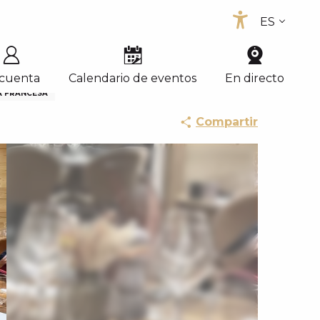
ES
Accessib
FR
EN
 cuenta
Calendario de eventos
En directo
A FRANCESA
Compartir