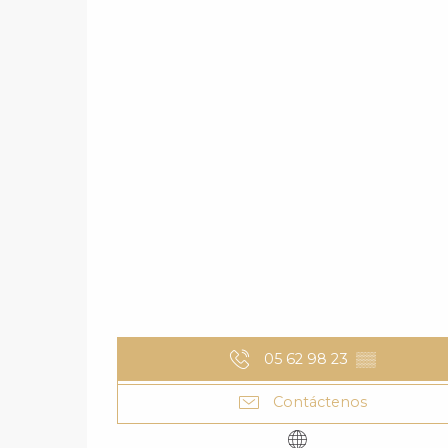
05 62 98 23
▒▒
Contáctenos