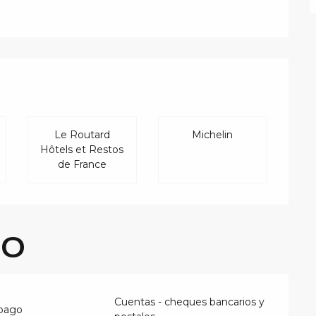
PRESTACIONES
Le Routard
Michelin
Hôtels et Restos
de France
GO
Cuentas - cheques bancarios y
 pago