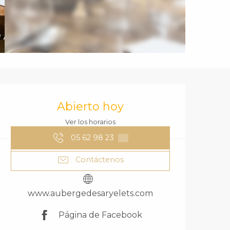
HORARIOS Y DA
Abierto hoy
Ver los horarios
05 62 98 23
▒▒
Contáctenos
www.aubergedesaryelets.com
Página de Facebook