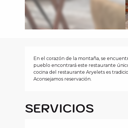
i
p
a
l
DESCRIPCIÓ
En el corazón de la montaña, se encuentra
pueblo encontrará este restaurante únic
cocina del restaurante Aryelets es tradicio
Aconsejamos reservación.
SERVICIOS