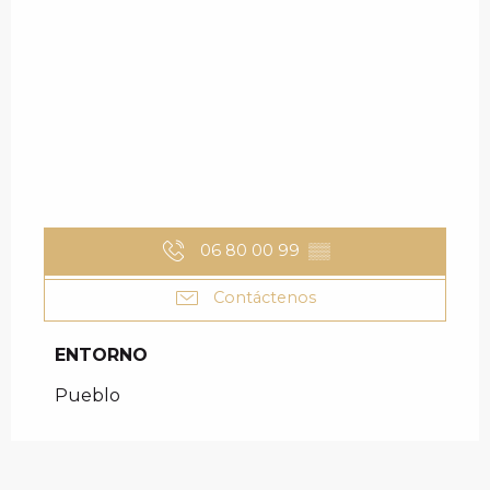
06 80 00 99
▒▒
Contáctenos
ENTORNO
ENTORNO
Pueblo