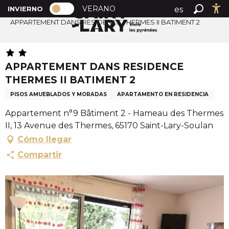
PAGE D’ACCUEIL ACTUELLE HIVER : 
A
VERANO
es
INVIERNO
Inicio
PAGE D’ACCUEIL ACTUELLE HIVER : PASSER EN MOD
Buscar
Ac
l
APPARTEMENT DANS RESIDENCE THERMES II BATIMENT 2
fr
l
en
e
r
APPARTEMENT DANS RESIDENCE
a
THERMES II BATIMENT 2
u
c
PISOS AMUEBLADOS Y MORADAS
APARTAMENTO EN RESIDENCIA
o
Appartement n°9 Bâtiment 2 - Hameau des Thermes
n
II, 13 Avenue des Thermes, 65170 Saint-Lary-Soulan
t
Cómo llegar
e
Compartir
n
u
p
r
i
n