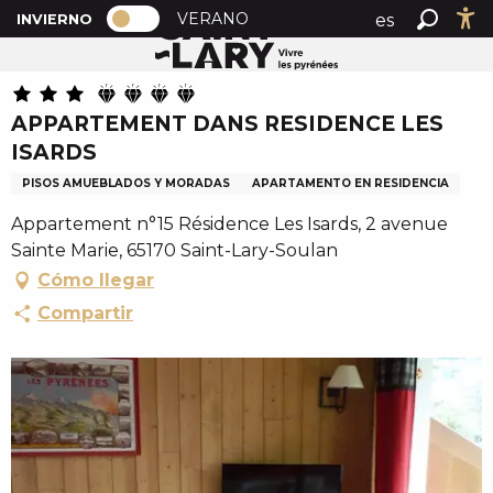
PAGE D’ACCUEIL ACTUELLE HIVER : 
A
VERANO
es
INVIERNO
Inicio
APPARTEMENT DANS RESIDENCE LES ISARDS
PAGE D’ACCUEIL ACTUELLE HIVER : PASSER EN MOD
Buscar
Ac
l
fr
l
en
e
APPARTEMENT DANS RESIDENCE LES
r
ISARDS
a
u
PISOS AMUEBLADOS Y MORADAS
APARTAMENTO EN RESIDENCIA
c
Appartement n°15 Résidence Les Isards, 2 avenue
o
Sainte Marie, 65170 Saint-Lary-Soulan
n
Cómo llegar
t
e
Compartir
n
u
p
r
i
n