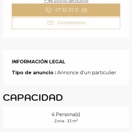
+ 46 otro(s) servicio(s)
07 62 67 51
▒▒
Contáctenos
INFORMACIÓN LEGAL
INFORMACIÓN LEGAL
Tipo de anuncio :
Annonce d'un particulier
CAPACIDAD
4 Persona(s)
2
Zona : 33 m