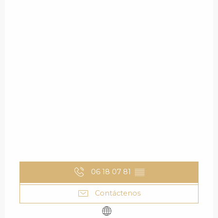
06 18 07 81
▒▒
Contáctenos