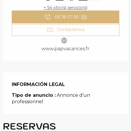
+ 54 otro(s) servicio(s)
06 18 07 81
▒▒
Contáctenos
www.papvacances.fr
INFORMACIÓN LEGAL
INFORMACIÓN LEGAL
Tipo de anuncio :
Annonce d'un
professionnel
RESERVAS