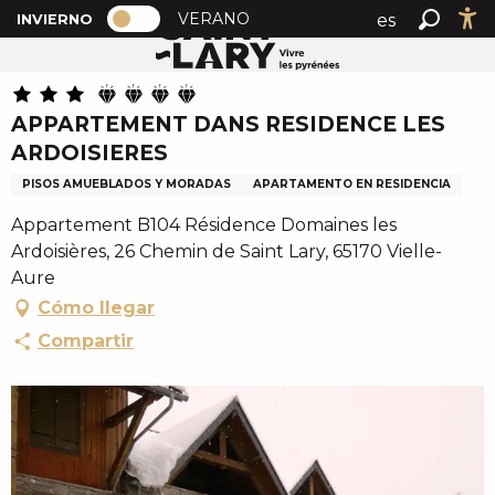
PAGE D’ACCUEIL ACTUELLE HIVER : 
A
VERANO
es
INVIERNO
Inicio
APPARTEMENT DANS RESIDENCE LES ARDOISIERES
PAGE D’ACCUEIL ACTUELLE HIVER : PASSER EN MOD
Buscar
Ac
l
fr
l
en
e
APPARTEMENT DANS RESIDENCE LES
r
ARDOISIERES
a
u
PISOS AMUEBLADOS Y MORADAS
APARTAMENTO EN RESIDENCIA
c
Appartement B104 Résidence Domaines les
o
Ardoisières, 26 Chemin de Saint Lary, 65170 Vielle-
n
Aure
t
Cómo llegar
e
n
Compartir
u
p
r
i
n