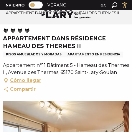
PAGE D’ACCUEIL ACTUELLE HIVER : 
A
VERANO
es
INVIERNO
Inicio
PAGE D’ACCUEIL ACTUELLE HIVER : PASSER EN MOD
Buscar
Ac
l
APPARTEMENT DANS RÉSIDENCE HAMEAU DES THERMES II
fr
l
en
e
r
APPARTEMENT DANS RÉSIDENCE
a
HAMEAU DES THERMES II
u
c
PISOS AMUEBLADOS Y MORADAS
APARTAMENTO EN RESIDENCIA
o
Appartement n°11 Bâtiment 5 - Hameau des Thermes
n
II, Avenue des Thermes, 65170 Saint-Lary-Soulan
t
Cómo llegar
e
Compartir
n
u
p
r
i
n