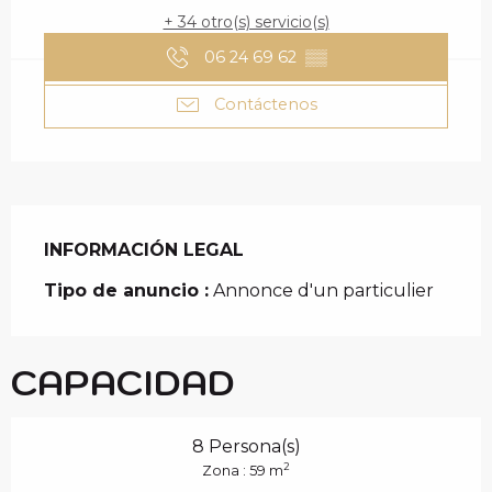
+ 34 otro(s) servicio(s)
06 24 69 62
▒▒
Contáctenos
INFORMACIÓN LEGAL
INFORMACIÓN LEGAL
Tipo de anuncio :
Annonce d'un particulier
CAPACIDAD
8 Persona(s)
2
Zona : 59 m