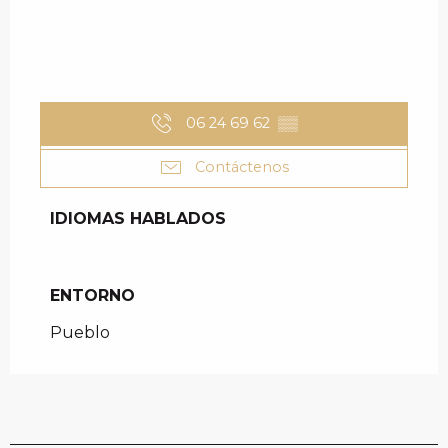
06 24 69 62
▒▒
Contáctenos
IDIOMAS HABLADOS
IDIOMAS HABLADOS
ENTORNO
ENTORNO
Pueblo