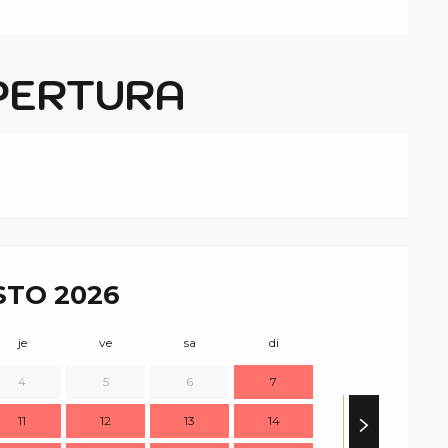
PERTURA
TO 2026
je
ve
sa
di
lu
m
4
5
6
7
11
12
13
14
7