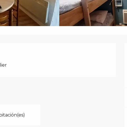
ier
bitación(es)