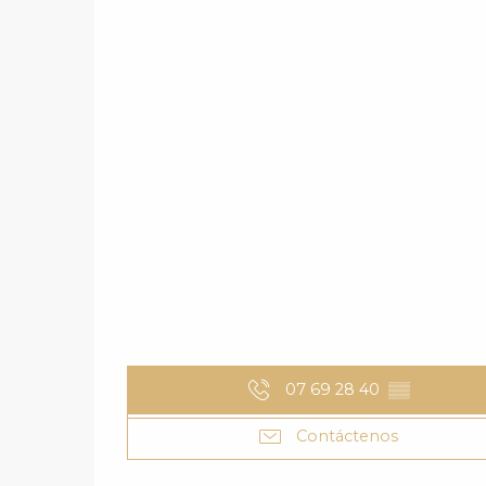
07 69 28 40
▒▒
Contáctenos