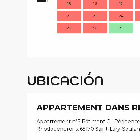
15
16
17
22
23
24
29
30
31
UBICACIÓN
APPARTEMENT DANS R
Appartement n°5 Bâtiment C - Résidence
Rhododendrons, 65170 Saint-Lary-Soulan