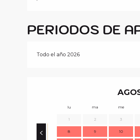
PERIODOS DE A
Todo el año 2026
AGOS
lu
ma
me
1
2
3
8
9
10