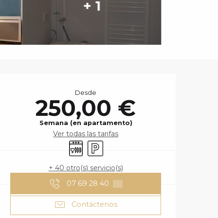
+ 1
HORARIOS Y DA
Desde
250,00 €
Semana (en apartamento)
Ver todas las tarifas
Lavavajillas
Aparcamiento
+ 40 otro(s) servicio(s)
07 69 28 40
▒▒
Contáctenos