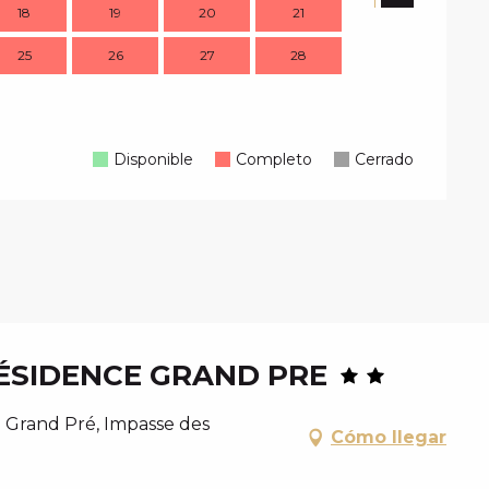
18
19
20
21
14
1
25
26
27
28
21
2
28
2
Disponible
Completo
Cerrado
ÉSIDENCE GRAND PRE
 Grand Pré, Impasse des
Cómo llegar