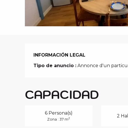
i
p
a
l
INFORMACIÓN LEGAL
INFORMACIÓN LEGAL
Tipo de anuncio :
Annonce d'un particul
CAPACIDAD
6 Persona(s)
2 Ha
2
Zona : 37 m