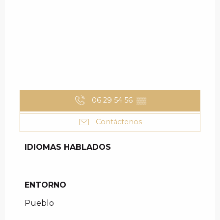
06 29 54 56
▒▒
Contáctenos
IDIOMAS HABLADOS
IDIOMAS HABLADOS
ENTORNO
ENTORNO
Pueblo