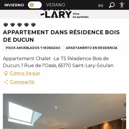
PAGE D’ACCUEIL ACTUELLE HIVER : 
A
VERANO
es
INVIERNO
Inicio
APPARTEMENT DANS RÉSIDENCE BOIS DE DUCUN
PAGE D’ACCUEIL ACTUELLE HIVER : PASSER EN MOD
Buscar
Ac
l
fr
l
en
e
APPARTEMENT DANS RÉSIDENCE BOIS
r
DE DUCUN
a
u
PISOS AMUEBLADOS Y MORADAS
APARTAMENTO EN RESIDENCIA
c
Appartement Chalet -Le T5 Résidence Bois de
o
Ducun, 1 Rue de l'Oasis, 65170 Saint-Lary-Soulan
n
Cómo llegar
t
e
Compartir
n
u
p
r
i
n