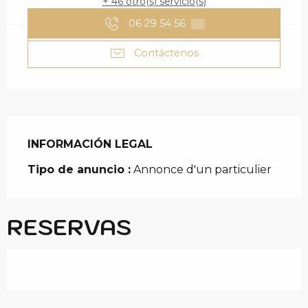
+ 46 otro(s) servicio(s)
06 29 54 56
▒▒
Contáctenos
INFORMACIÓN LEGAL
INFORMACIÓN LEGAL
Tipo de anuncio :
Annonce d'un particulier
RESERVAS