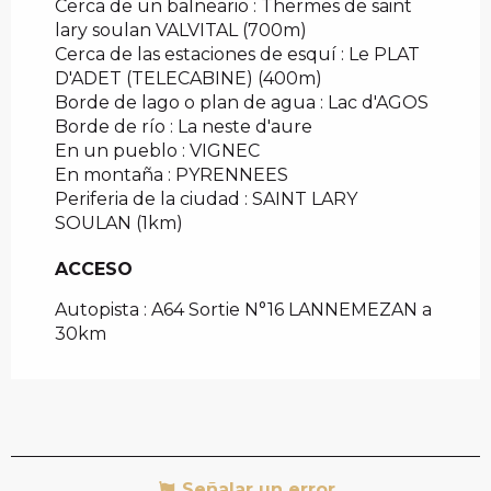
Cerca de un balneario :
Thermes de saint
lary soulan VALVITAL
(700m)
Cerca de las estaciones de esquí :
Le PLAT
D'ADET (TELECABINE)
(400m)
Borde de lago o plan de agua :
Lac d'AGOS
Borde de río :
La neste d'aure
En un pueblo :
VIGNEC
En montaña :
PYRENNEES
Periferia de la ciudad :
SAINT LARY
SOULAN
(1km)
ACCESO
ACCESO
Autopista : A64 Sortie N°16 LANNEMEZAN a
30km
Señalar un error