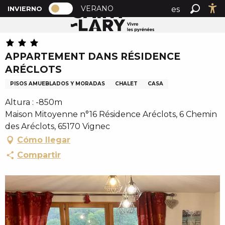
PAGE D’ACCUEIL ACTUELLE HIVER : 
A
VERANO
es
INVIERNO
Inicio
APPARTEMENT DANS RÉSIDENCE ARÉCLOTS
PAGE D’ACCUEIL ACTUELLE HIVER : PASSER EN MOD
Buscar
Ac
l
fr
l
en
e
APPARTEMENT DANS RÉSIDENCE
r
ARÉCLOTS
a
u
PISOS AMUEBLADOS Y MORADAS
CHALET
CASA
c
Altura : -850m
o
Maison Mitoyenne n°16 Résidence Aréclots, 6 Chemin
n
des Aréclots, 65170 Vignec
t
Cómo llegar
e
n
Compartir
u
p
r
i
n