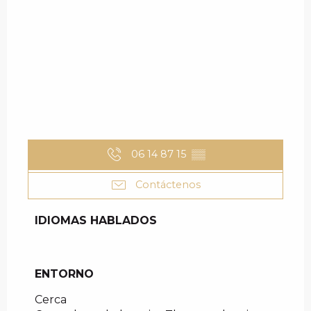
06 14 87 15
▒▒
Contáctenos
IDIOMAS HABLADOS
IDIOMAS HABLADOS
ENTORNO
ENTORNO
Cerca