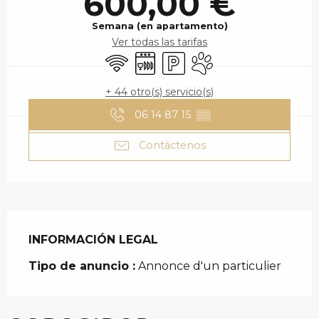
600,00 €
Semana (en apartamento)
Ver todas las tarifas
Wifi
Lavavajillas
Aparcamiento
Se aceptan animales
+ 44 otro(s) servicio(s)
06 14 87 15
▒▒
Contáctenos
INFORMACIÓN LEGAL
INFORMACIÓN LEGAL
Tipo de anuncio :
Annonce d'un particulier