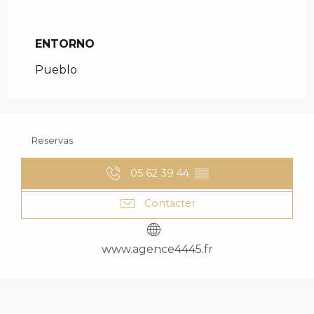
ENTORNO
ENTORNO
Pueblo
Reservas
05 62 39 44
▒▒
Contacter
www.agence4445.fr