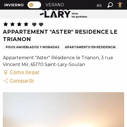
PAGE D’ACCUEIL ACTUELLE HIVER : 
A
VERANO
es
INVIERNO
Inicio
APPARTEMENT "ASTER" RESIDENCE LE TRIANON
PAGE D’ACCUEIL ACTUELLE HIVER : PASSER EN MOD
Buscar
Ac
l
fr
l
en
e
APPARTEMENT "ASTER" RESIDENCE LE
r
TRIANON
a
u
PISOS AMUEBLADOS Y MORADAS
APARTAMENTO EN RESIDENCIA
c
Appartement "Aster" Résidence le Trianon, 3 rue
o
Vincent Mir, 65170 Saint-Lary-Soulan
n
Cómo llegar
t
e
Compartir
n
u
p
r
i
n