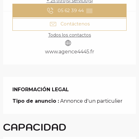
+ 25 otro(s) servicio(s)
05 62 39 44
▒▒
Contáctenos
Todos los contactos
www.agence4445.fr
INFORMACIÓN LEGAL
INFORMACIÓN LEGAL
Tipo de anuncio :
Annonce d'un particulier
CAPACIDAD