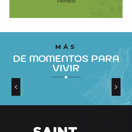
Pirineos
casa
MÁS
DE MOMENTOS PARA
VIVIR
VISITAS OBLIGADAS RELACIONADAS CON
LOS ANIMALES