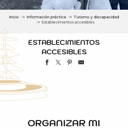
c
i
p
Inicio
Información práctica
Turismo y discapacidad
a
Establecimientos accesibles
l
ESTABLECIMIENTOS
ACCESIBLES
HOTEL LE CHRISTIANIA
HOTEL NESTE DE JADE
SENSORIA FITNESS
ORGANIZAR MI
RIEDEL SPORTS