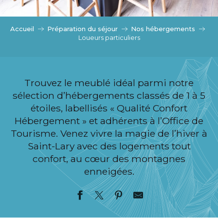
c
i
p
Accueil
Préparation du séjour
Nos hébergements
a
Loueurs particuliers
l
Trouvez le meublé idéal parmi notre
sélection d’hébergements classés de 1 à 5
étoiles, labellisés « Qualité Confort
Hébergement » et adhérents à l’Office de
Tourisme. Venez vivre la magie de l’hiver à
Saint-Lary avec des logements tout
confort, au cœur des montagnes
enneigées.