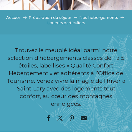
c
i
p
Accueil
Préparation du séjour
Nos hébergements
a
Loueurs particuliers
l
Trouvez le meublé idéal parmi notre
sélection d’hébergements classés de 1 à 5
étoiles, labellisés « Qualité Confort
Hébergement » et adhérents à l’Office de
Tourisme. Venez vivre la magie de l’hiver à
Saint-Lary avec des logements tout
confort, au cœur des montagnes
enneigées.