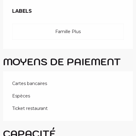
OFFRES DE PRESTAT
LABELS
LABELS
Famille Plus
MOYENS DE PAIEMENT
Cartes bancaires
Espèces
Ticket restaurant
CAPACITÉ