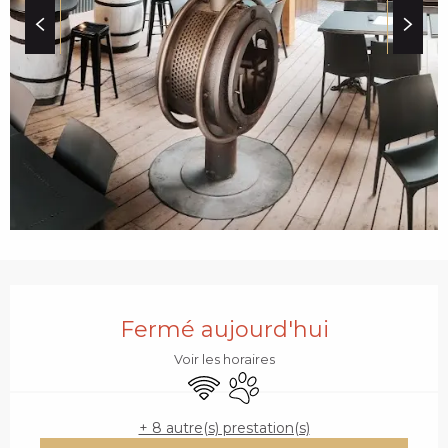
c
i
p
a
l
OUVERTURE ET COO
Fermé aujourd'hui
Voir les horaires
WiFi
Animaux acceptés
+ 8 autre(s) prestation(s)