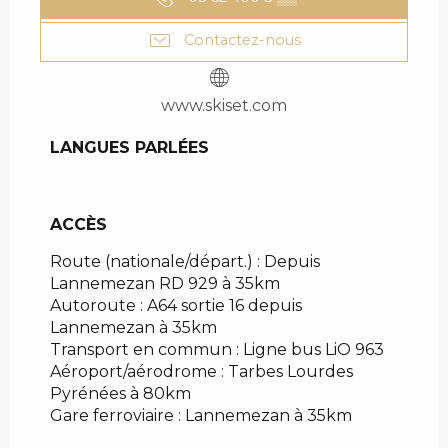
Contactez-nous
www.skiset.com
LANGUES PARLÉES
LANGUES PARLÉES
ACCÈS
ACCÈS
Route (nationale/départ.) : Depuis
Lannemezan RD 929 à 35km
Autoroute : A64 sortie 16 depuis
Lannemezan à 35km
Transport en commun : Ligne bus LiO 963
Aéroport/aérodrome : Tarbes Lourdes
Pyrénées à 80km
Gare ferroviaire : Lannemezan à 35km