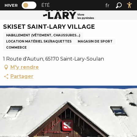
PAGE D’ACCUEIL ACTUELLE HIVER : PAS
A
ÉTÉ
fr
HIVER
Accueil
SKISET SAINT-LARY VILLAGE
PAGE D’ACCUEIL ACTUELLE HIVER : PASSER EN MODE 
Recher
Ac
l
en
l
SKISET SAINT-LARY VILLAGE
es
e
r
HABILLEMENT (VÊTEMENT, CHAUSSURES...)
a
LOCATION MATÉRIEL SKI/RAQUETTES
MAGASIN DE SPORT
COMMERCE
u
c
1 Route d'Autun, 65170 Saint-Lary-Soulan
o
M'y rendre
n
Partager
t
e
n
u
p
r
i
n