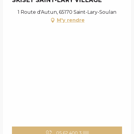
SKISET SAINT-LARY VILLAGE
1 Route d'Autun, 65170 Saint-Lary-Soulan
M'y rendre
05 62 400 3
▒▒