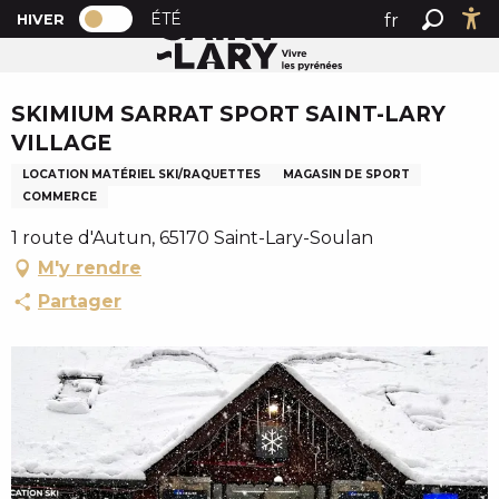
PAGE D’ACCUEIL ACTUELLE HIVER : PAS
A
ÉTÉ
fr
HIVER
Accueil
SKIMIUM SARRAT SPORT SAINT-LARY VILLAGE
PAGE D’ACCUEIL ACTUELLE HIVER : PASSER EN MODE 
Recher
Ac
l
en
l
Chèque en Aure
es
e
SKIMIUM SARRAT SPORT SAINT-LARY
r
VILLAGE
a
LOCATION MATÉRIEL SKI/RAQUETTES
MAGASIN DE SPORT
u
COMMERCE
c
o
1 route d'Autun, 65170 Saint-Lary-Soulan
n
M'y rendre
t
Partager
e
n
u
p
r
i
n