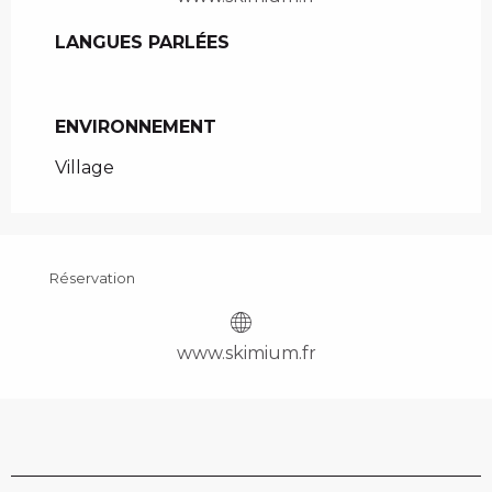
LANGUES PARLÉES
LANGUES PARLÉES
ENVIRONNEMENT
ENVIRONNEMENT
Village
Réservation
www.skimium.fr