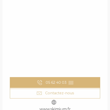
05 62 40 03
▒▒
Contactez-nous
www.skimium.fr