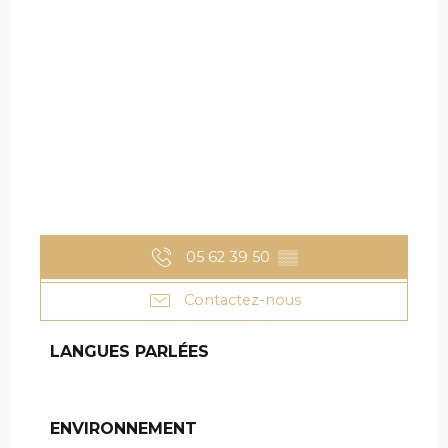
05 62 39 50
▒▒
Contactez-nous
LANGUES PARLÉES
LANGUES PARLÉES
ENVIRONNEMENT
ENVIRONNEMENT