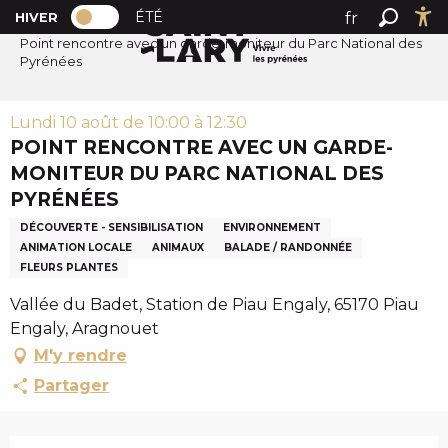
PAGE D’ACCUEIL ACTUELLE HIVER : PAS
A
ÉTÉ
fr
HIVER
Accueil
PAGE D’ACCUEIL ACTUELLE HIVER : PASSER EN MODE 
Recher
Ac
l
Point rencontre avec un garde-moniteur du Parc National des
en
Pyrénées
l
es
e
r
Lundi 10 août de 10:00 à 12:30
a
POINT RENCONTRE AVEC UN GARDE-
u
MONITEUR DU PARC NATIONAL DES
c
PYRÉNÉES
o
DÉCOUVERTE - SENSIBILISATION
ENVIRONNEMENT
n
ANIMATION LOCALE
ANIMAUX
BALADE / RANDONNÉE
t
FLEURS PLANTES
e
Vallée du Badet, Station de Piau Engaly, 65170 Piau
n
Engaly, Aragnouet
u
p
M'y rendre
r
Partager
i
n