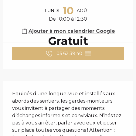
OUVERTURE ET COO
c
10
i
LUNDI
AOÛT
p
De 10:00 à 12:30
a
l
Ajouter à mon calendrier Google
Gratuit
05 62 39 40
▒▒
DESCRIPTION
Equipés d’une longue-vue et installés aux 
abords des sentiers, les gardes-moniteurs 
vous invitent à partager des moments 
d’échanges informels et conviviaux. N’hésitez 
pas à vous arrêter, parler avec eux et poser 
sur place toutes vos questions ! Attention : 