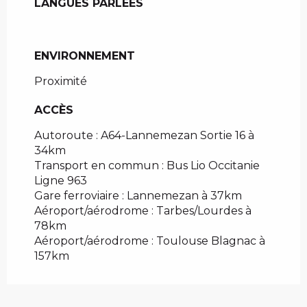
LANGUES PARLÉES
LANGUES PARLÉES
ENVIRONNEMENT
ENVIRONNEMENT
Proximité
ACCÈS
ACCÈS
Autoroute : A64-Lannemezan Sortie 16 à
34km
Transport en commun : Bus Lio Occitanie
Ligne 963
Gare ferroviaire : Lannemezan à 37km
Aéroport/aérodrome : Tarbes/Lourdes à
78km
Aéroport/aérodrome : Toulouse Blagnac à
157km