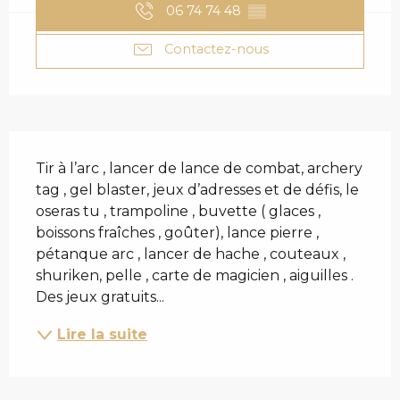
06 74 74 48
▒▒
Contactez-nous
DESCRIPTION
Tir à l’arc , lancer de lance de combat, archery 
tag , gel blaster, jeux d’adresses et de défis, le 
oseras tu , trampoline , buvette ( glaces , 
boissons fraîches , goûter), lance pierre , 
pétanque arc , lancer de hache , couteaux , 
shuriken, pelle , carte de magicien , aiguilles . 
Des jeux gratuits...
Lire la suite