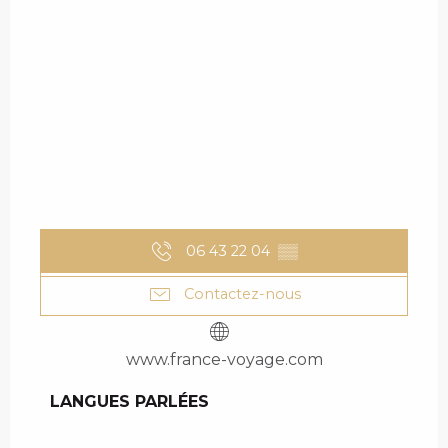
06 43 22 04
▒▒
Contactez-nous
www.france-voyage.com
LANGUES PARLÉES
LANGUES PARLÉES