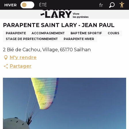
PAGE D’ACCUEIL ACTUELLE HIVER : PAS
A
ÉTÉ
fr
HIVER
Accueil
PARAPENTE SAINT LARY - JEAN PAUL
PAGE D’ACCUEIL ACTUELLE HIVER : PASSER EN MODE 
Recher
Ac
l
en
l
PARAPENTE SAINT LARY - JEAN PAUL
es
e
r
PARAPENTE
ACCOMPAGNEMENT
BAPTÈME SPORTIF
COURS
a
STAGE DE PERFECTIONNEMENT
PARAPENTE HIVER
u
2 Bié de Cachou, Village, 65170 Sailhan
c
M'y rendre
o
Partager
n
t
e
n
u
p
r
i
n