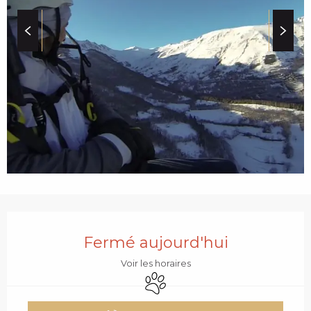
c
i
p
a
l
OUVERTURE ET COO
Fermé aujourd'hui
Voir les horaires
Animaux acceptés