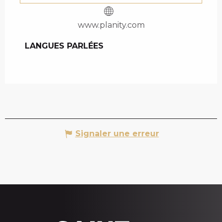
www.planity.com
LANGUES PARLÉES
LANGUES PARLÉES
Signaler une erreur