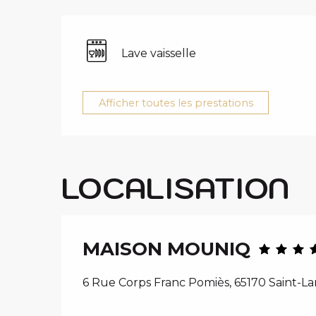
i
p
a
Lave vaisselle
l
Afficher toutes les prestations
LOCALISATION
MAISON MOUNIQ
6 Rue Corps Franc Pomiès, 65170 Saint-L