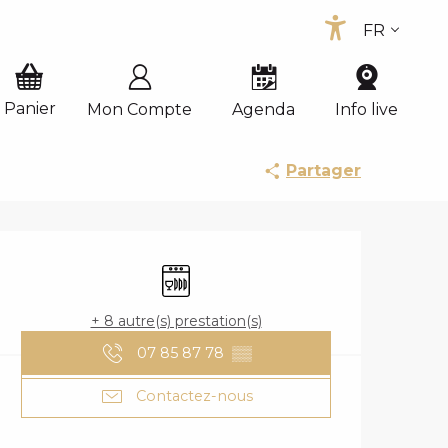
FR
Accessib
EN
ES
Mon Compte
Agenda
Info live
Partager
OUVERTURE ET
Lave vaisselle
+ 8 autre(s) prestation(s)
07 85 87 78
▒▒
Contactez-nous