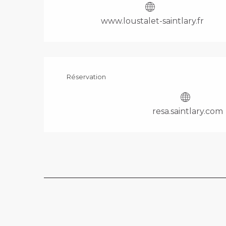
www.loustalet-saintlary.fr
Réservation
resa.saintlary.com