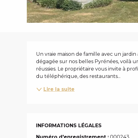
i
p
a
l
DESCRIPTIO
Un vraie maison de famille avec un jardin 
dégagée sur nos belles Pyrénées, voilà un
réussies. Le propriétaire vous invite à pro
du téléphérique, des restaurants...
Lire la suite
INFORMATIONS LÉGALES
INFORMATIONS LÉGALES
Numéro d'enregistrement :
000243