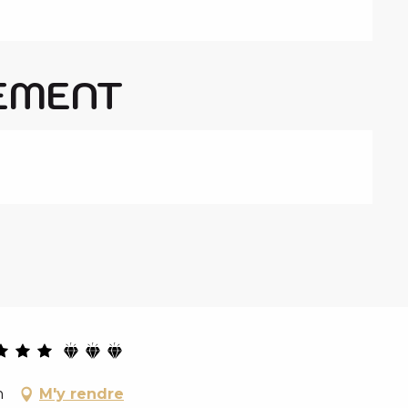
EMENT
n
M'y rendre