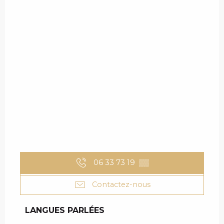
06 33 73 19
▒▒
Contactez-nous
LANGUES PARLÉES
LANGUES PARLÉES