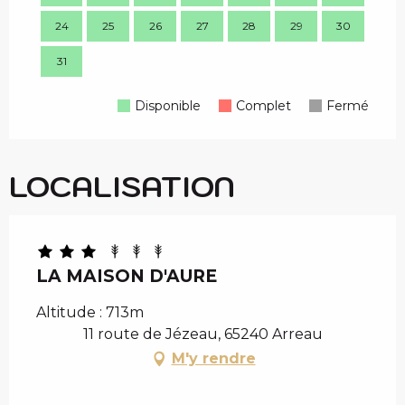
24
25
26
27
28
29
30
28
31
Disponible
Complet
Fermé
LOCALISATION
LA MAISON D'AURE
Altitude : 713m
11 route de Jézeau, 65240 Arreau
M'y rendre