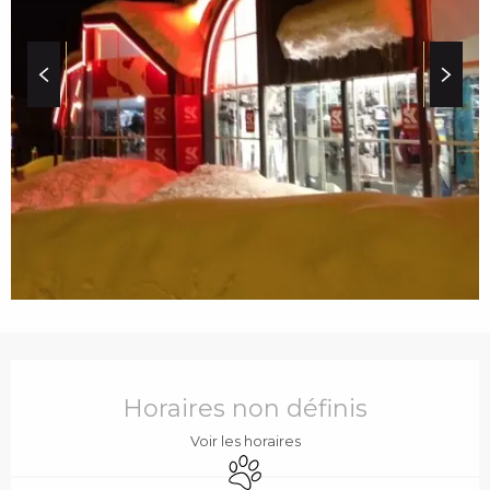
c
i
p
a
l
OUVERTURE ET COO
Horaires non définis
Voir les horaires
Animaux acceptés