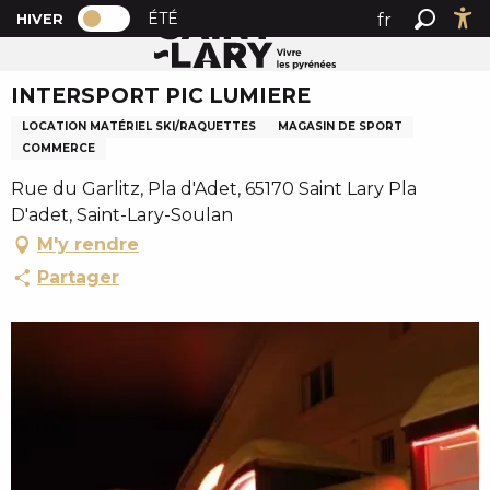
PAGE D’ACCUEIL ACTUELLE HIVER : PAS
A
ÉTÉ
fr
HIVER
Accueil
INTERSPORT PIC LUMIERE
PAGE D’ACCUEIL ACTUELLE HIVER : PASSER EN MODE 
Recher
Ac
l
en
l
INTERSPORT PIC LUMIERE
es
e
r
LOCATION MATÉRIEL SKI/RAQUETTES
MAGASIN DE SPORT
a
COMMERCE
u
Rue du Garlitz, Pla d'Adet, 65170 Saint Lary Pla
c
D'adet, Saint-Lary-Soulan
o
M'y rendre
n
Partager
t
e
n
u
p
r
i
n