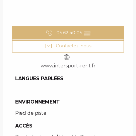
05 62 40 05
▒▒
Contactez-nous
www.intersport-rent.fr
LANGUES PARLÉES
LANGUES PARLÉES
ENVIRONNEMENT
ENVIRONNEMENT
Pied de piste
ACCÈS
ACCÈS