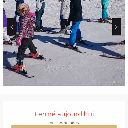
c
i
p
a
l
OUVERTURE ET COO
Fermé aujourd'hui
Voir les horaires