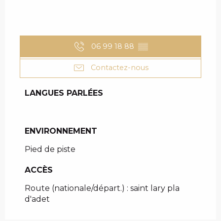
06 99 18 88
▒▒
Contactez-nous
LANGUES PARLÉES
LANGUES PARLÉES
ENVIRONNEMENT
ENVIRONNEMENT
Pied de piste
ACCÈS
ACCÈS
Route (nationale/départ.) : saint lary pla
d'adet