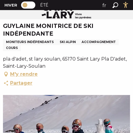
PAGE D’ACCUEIL ACTUELLE HIVER : PAS
A
ÉTÉ
fr
HIVER
Accueil
GUYLAINE MONITRICE DE SKI INDÉPENDANTE
PAGE D’ACCUEIL ACTUELLE HIVER : PASSER EN MODE 
Recher
Ac
l
en
l
GUYLAINE MONITRICE DE SKI
es
e
INDÉPENDANTE
r
a
MONITEURS INDÉPENDANTS
SKI ALPIN
ACCOMPAGNEMENT
u
COURS
c
pla d'adet, st lary soulan, 65170 Saint Lary Pla D'adet,
o
Saint-Lary-Soulan
n
M'y rendre
t
Partager
e
n
u
p
r
i
n