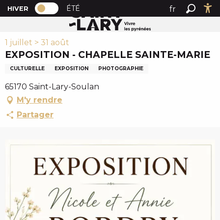
PAGE D’ACCUEIL ACTUELLE HIVER : PAS
A
ÉTÉ
fr
HIVER
Accueil
Exposition - chapelle Sainte-Marie
PAGE D’ACCUEIL ACTUELLE HIVER : PASSER EN MODE 
Recher
Ac
l
en
l
1 juillet > 31 août
es
e
EXPOSITION - CHAPELLE SAINTE-MARIE
r
a
CULTURELLE
EXPOSITION
PHOTOGRAPHIE
u
65170 Saint-Lary-Soulan
c
M'y rendre
o
n
Partager
t
e
n
u
p
r
i
n