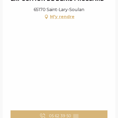
65170 Saint-Lary-Soulan
M'y rendre
05 62 39 50
▒▒