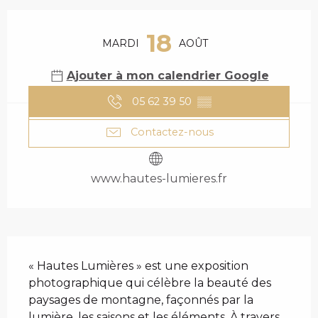
OUVERTURE ET COO
18
MARDI
AOÛT
Ajouter à mon calendrier Google
05 62 39 50
▒▒
Contactez-nous
www.hautes-lumieres.fr
DESCRIPTION
« Hautes Lumières » est une exposition 
photographique qui célèbre la beauté des 
paysages de montagne, façonnés par la 
lumière, les saisons et les éléments. À travers 