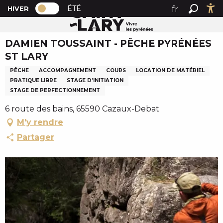
PAGE D’ACCUEIL ACTUELLE HIVER : PAS
A
ÉTÉ
fr
HIVER
Accueil
DAMIEN TOUSSAINT - PÊCHE PYRÉNÉES ST LARY
PAGE D’ACCUEIL ACTUELLE HIVER : PASSER EN MODE 
Recher
Ac
l
en
l
DAMIEN TOUSSAINT - PÊCHE PYRÉNÉES
es
e
ST LARY
r
a
PÊCHE
ACCOMPAGNEMENT
COURS
LOCATION DE MATÉRIEL
u
PRATIQUE LIBRE
STAGE D’INITIATION
c
STAGE DE PERFECTIONNEMENT
o
6 route des bains, 65590 Cazaux-Debat
n
M'y rendre
t
Partager
e
n
u
p
r
i
n