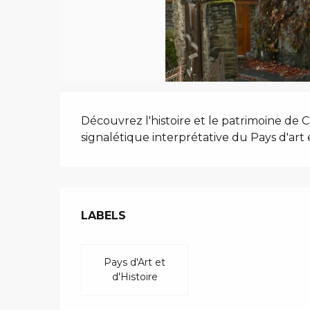
i
p
a
l
DESCRIPTIO
Découvrez l'histoire et le patrimoine de 
signalétique interprétative du Pays d'art e
OFFRES DE 
LABELS
LABELS
Pays d'Art et
d'Histoire