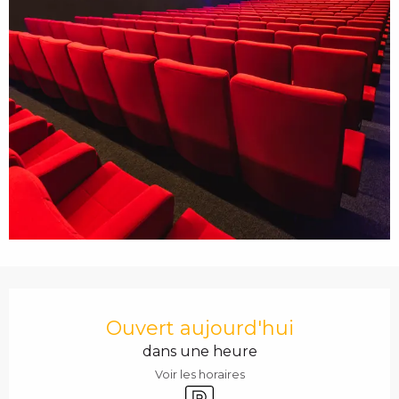
c
i
p
a
l
OUVERTURE ET COO
Ouvert aujourd'hui
dans une heure
Voir les horaires
Parking