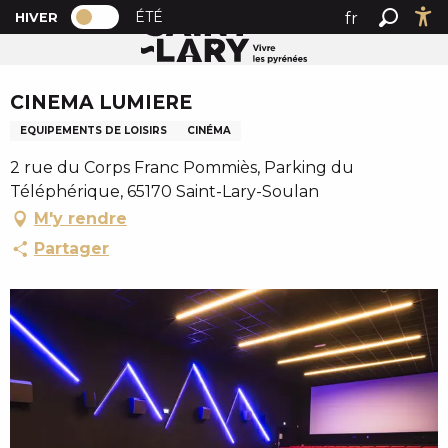
PAGE D’ACCUEIL ACTUELLE HIVER : PAS
A
ÉTÉ
fr
HIVER
Accueil
CINEMA LUMIERE
PAGE D’ACCUEIL ACTUELLE HIVER : PASSER EN MODE 
Recher
Ac
l
en
l
Chèque en Aure
es
e
CINEMA LUMIERE
r
EQUIPEMENTS DE LOISIRS
CINÉMA
a
u
2 rue du Corps Franc Pommiès, Parking du
c
Téléphérique, 65170 Saint-Lary-Soulan
o
M'y rendre
n
Partager
t
e
n
u
p
r
i
n