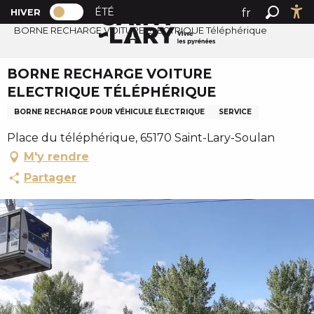
PAGE D’ACCUEIL ACTUELLE HIVER : PAS
A
ÉTÉ
fr
HIVER
Accueil
PAGE D’ACCUEIL ACTUELLE HIVER : PASSER EN MODE 
Recher
Ac
l
BORNE RECHARGE VOITURE ELECTRIQUE Téléphérique
en
l
es
e
BORNE RECHARGE VOITURE
r
ELECTRIQUE TÉLÉPHÉRIQUE
a
u
BORNE RECHARGE POUR VÉHICULE ÉLECTRIQUE
SERVICE
c
Place du téléphérique, 65170 Saint-Lary-Soulan
o
M'y rendre
n
Partager
t
e
n
u
p
r
i
n