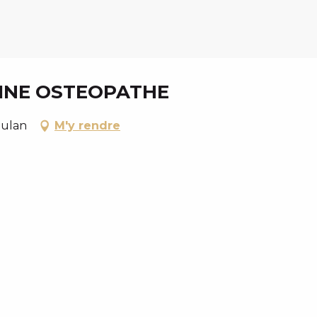
KINE OSTEOPATHE
oulan
M'y rendre