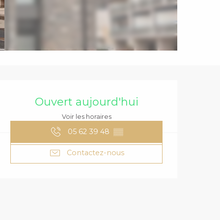
OUVERTURE ET
Ouvert aujourd'hui
Voir les horaires
05 62 39 48
▒▒
Contactez-nous