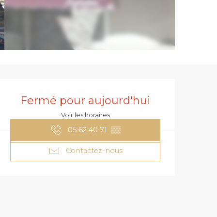
OUVERTURE ET
Fermé pour aujourd'hui
Voir les horaires
05 62 40 71
▒▒
Contactez-nous