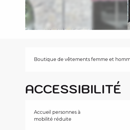
i
p
a
l
DESCRIPTIO
Boutique de vêtements femme et homm
ACCESSIBILITÉ
Accueil personnes à
mobilité réduite