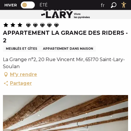
PAGE D’ACCUEIL ACTUELLE HIVER : PAS
A
ÉTÉ
fr
HIVER
Accueil
APPARTEMENT LA GRANGE DES RIDERS - 2
PAGE D’ACCUEIL ACTUELLE HIVER : PASSER EN MODE 
Recher
Ac
l
en
l
es
e
APPARTEMENT LA GRANGE DES RIDERS -
r
2
a
u
MEUBLÉS ET GÎTES
APPARTEMENT DANS MAISON
c
La Grange n°2, 20 Rue Vincent Mir, 65170 Saint-Lary-
o
Soulan
n
M'y rendre
t
e
Partager
n
u
p
r
i
n