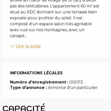
située au cœur de village de St Lary à deux 
pas des télécabines. L'appartement 60 m² est 
situé au RDC donnant sur une terrasse bien 
exposée pour profiter du soleil. Il est 
composé d'un espace salon très agréable 
avec vue sur nos montagnes, avec un 
canapé...
Lire la suite
INFORMATIONS LÉGALES
INFORMATIONS LÉGALES
Numéro d'enregistrement :
000113
Type d'annonce :
Annonce d'un particulier
CAPACITÉ