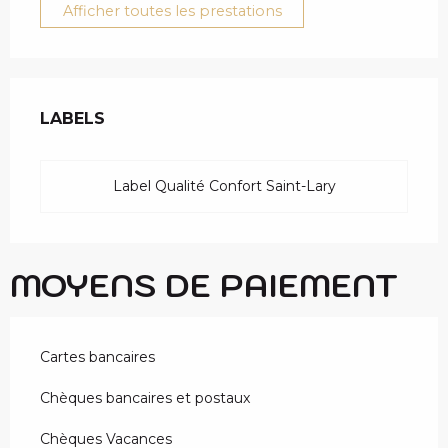
Afficher toutes les prestations
OFFRES DE PRESTAT
LABELS
LABELS
Label Qualité Confort Saint-Lary
MOYENS DE PAIEMENT
Cartes bancaires
Chèques bancaires et postaux
Chèques Vacances