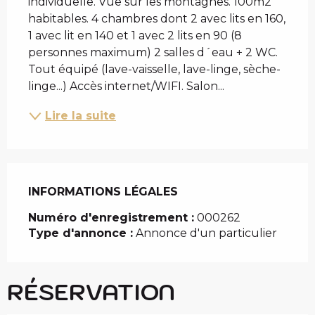
individuelle. Vue sur les montagnes. 100m2 
habitables. 4 chambres dont 2 avec lits en 160, 
1 avec lit en 140 et 1 avec 2 lits en 90 (8 
personnes maximum) 2 salles d´eau + 2 WC. 
Tout équipé (lave-vaisselle, lave-linge, sèche-
linge...) Accès internet/WIFI. Salon...
Lire la suite
INFORMATIONS LÉGALES
INFORMATIONS LÉGALES
Numéro d'enregistrement :
000262
Type d'annonce :
Annonce d'un particulier
RÉSERVATION