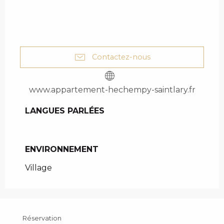
Contactez-nous
www.appartement-hechempy-saintlary.fr
LANGUES PARLÉES
LANGUES PARLÉES
ENVIRONNEMENT
ENVIRONNEMENT
Village
Réservation