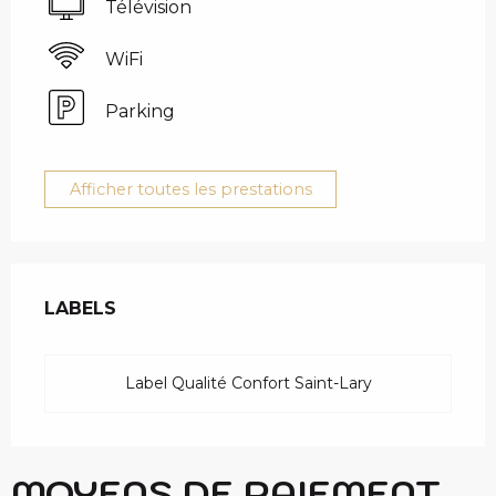
Télévision
WiFi
Parking
Afficher toutes les prestations
OFFRES DE PRESTAT
LABELS
LABELS
Label Qualité Confort Saint-Lary
MOYENS DE PAIEMENT