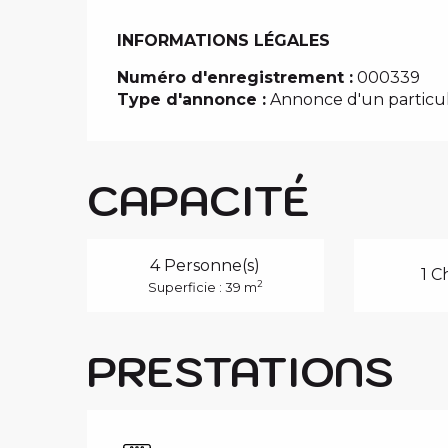
INFORMATIONS LÉGALES
INFORMATIONS LÉGALES
Numéro d'enregistrement :
000339
Type d'annonce :
Annonce d'un particul
CAPACITÉ
4 Personne(s)
1 C
2
Superficie : 39 m
PRESTATIONS