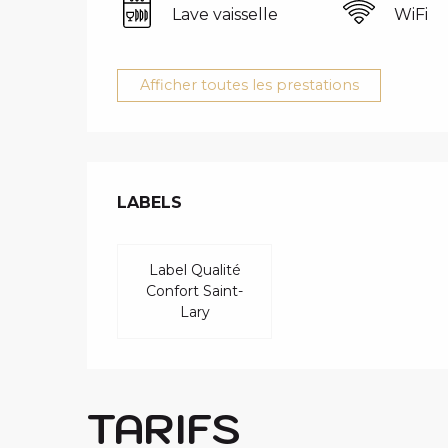
Lave vaisselle
WiFi
Afficher toutes les prestations
OFFRES DE 
LABELS
LABELS
Label Qualité
Confort Saint-
Lary
TARIFS