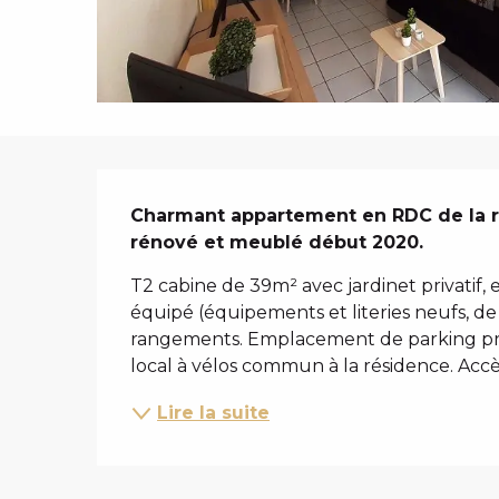
i
p
a
l
DESCRIPTIO
Charmant appartement en RDC de la 
rénové et meublé début 2020.
T2 cabine de 39m² avec jardinet privatif, 
équipé (équipements et literies neufs, d
rangements. Emplacement de parking privati
local à vélos commun à la résidence. Accès
Lire la suite