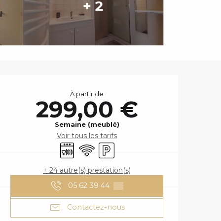
+ 2
OUVERTURE ET
À partir de
299,00 €
Semaine (meublé)
Voir tous les tarifs
Lave vaisselle
WiFi
Parking
+ 24 autre(s) prestation(s)
05 62 39 44
▒▒
Contactez-nous