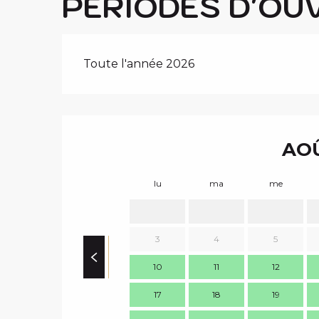
PÉRIODES D'OU
Toute l'année 2026
AOÛ
lu
ma
me
3
4
5
10
11
12
17
18
19