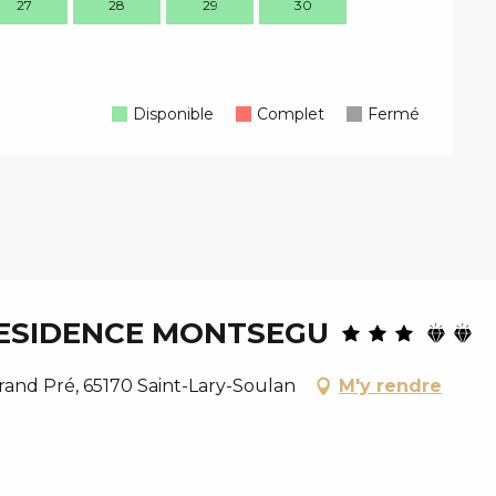
27
28
29
30
28
2
Disponible
Complet
Fermé
ESIDENCE MONTSEGU
and Pré, 65170 Saint-Lary-Soulan
M'y rendre