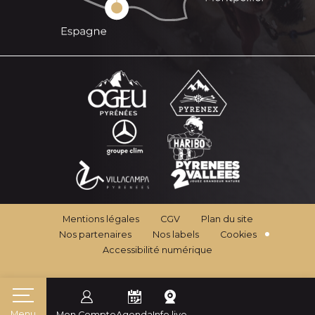
Mentions légales
CGV
Plan du site
Nos partenaires
Nos labels
Cookies
Accessibilité numérique
Menu
Mon Compte
Agenda
Info live