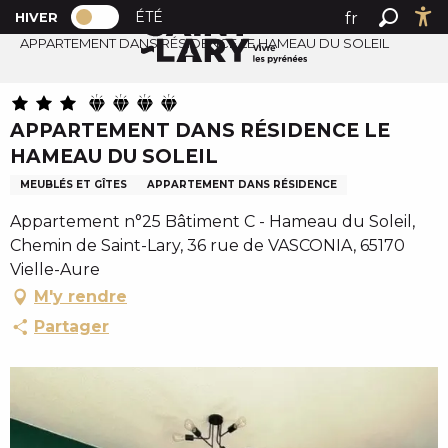
PAGE D’ACCUEIL ACTUELLE HIVER : PAS
A
ÉTÉ
fr
HIVER
Accueil
PAGE D’ACCUEIL ACTUELLE HIVER : PASSER EN MODE 
Recher
Ac
l
APPARTEMENT DANS RÉSIDENCE LE HAMEAU DU SOLEIL
en
l
es
e
r
APPARTEMENT DANS RÉSIDENCE LE
a
HAMEAU DU SOLEIL
u
c
MEUBLÉS ET GÎTES
APPARTEMENT DANS RÉSIDENCE
o
Appartement n°25 Bâtiment C - Hameau du Soleil,
n
Chemin de Saint-Lary, 36 rue de VASCONIA, 65170
t
Vielle-Aure
e
M'y rendre
n
Partager
u
p
r
i
n