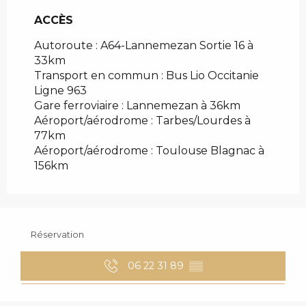
ACCÈS
ACCÈS
Autoroute : A64-Lannemezan Sortie 16 à
33km
Transport en commun : Bus Lio Occitanie
Ligne 963
Gare ferroviaire : Lannemezan à 36km
Aéroport/aérodrome : Tarbes/Lourdes à
77km
Aéroport/aérodrome : Toulouse Blagnac à
156km
Réservation
06 22 31 89
▒▒