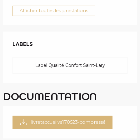
Afficher toutes les prestations
OFFRES DE PRESTAT
LABELS
LABELS
Label Qualité Confort Saint-Lary
DOCUMENTATION
livretaccueilvs170523-compressé