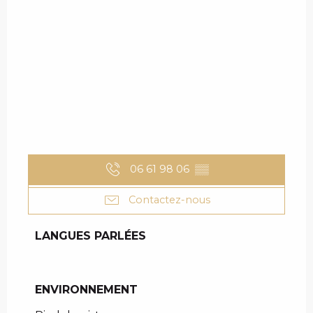
06 61 98 06
▒▒
Contactez-nous
LANGUES PARLÉES
LANGUES PARLÉES
ENVIRONNEMENT
ENVIRONNEMENT