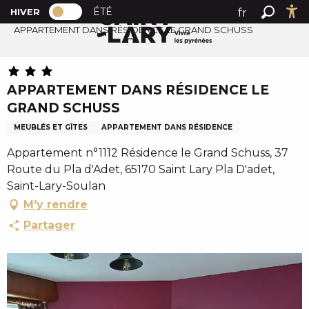
PAGE D’ACCUEIL ACTUELLE HIVER : PAS
A
ÉTÉ
fr
HIVER
Accueil
PAGE D’ACCUEIL ACTUELLE HIVER : PASSER EN MODE 
Recher
Ac
l
APPARTEMENT DANS RÉSIDENCE LE GRAND SCHUSS
en
l
es
e
r
APPARTEMENT DANS RÉSIDENCE LE
a
GRAND SCHUSS
u
c
MEUBLÉS ET GÎTES
APPARTEMENT DANS RÉSIDENCE
o
Appartement n°1112 Résidence le Grand Schuss, 37
n
Route du Pla d'Adet, 65170 Saint Lary Pla D'adet,
t
Saint-Lary-Soulan
e
M'y rendre
n
Partager
u
p
r
i
n