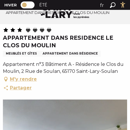
PAGE D’ACCUEIL ACTUELLE HIVER : PAS
A
ÉTÉ
fr
HIVER
Accueil
PAGE D’ACCUEIL ACTUELLE HIVER : PASSER EN MODE 
Recher
Ac
l
APPARTEMENT DANS RESIDENCE LE CLOS DU MOULIN
en
l
es
e
r
APPARTEMENT DANS RESIDENCE LE
a
CLOS DU MOULIN
u
c
MEUBLÉS ET GÎTES
APPARTEMENT DANS RÉSIDENCE
o
Appartement n°3 Bâtiment A - Résidence le Clos du
n
Moulin, 2 Rue de Soulan, 65170 Saint-Lary-Soulan
t
M'y rendre
e
Partager
n
u
p
r
i
n