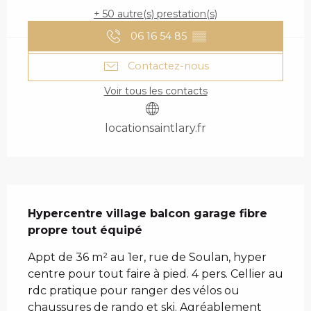
+ 50 autre(s) prestation(s)
06 16 54 85
▒▒
Contactez-nous
Voir tous les contacts
locationsaintlary.fr
DESCRIPTION
Hypercentre village balcon garage fibre 
propre tout équipé
Appt de 36 m² au 1er, rue de Soulan, hyper 
centre pour tout faire à pied. 4 pers. Cellier au 
rdc pratique pour ranger des vélos ou 
chaussures de rando et ski. Agréablement 