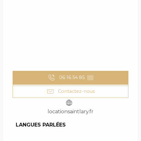
06 16 54 85
▒▒
Contactez-nous
locationsaintlary.fr
LANGUES PARLÉES
LANGUES PARLÉES