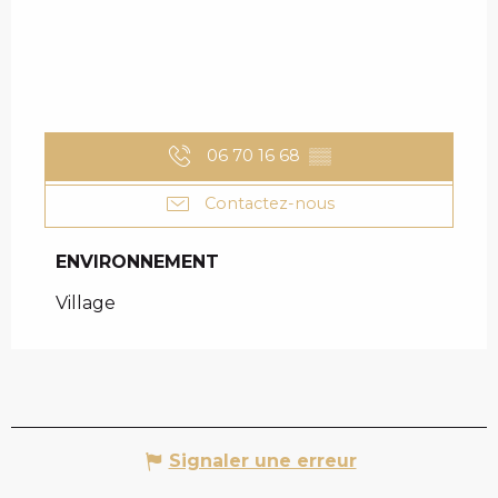
06 70 16 68
▒▒
Contactez-nous
ENVIRONNEMENT
ENVIRONNEMENT
Village
Signaler une erreur