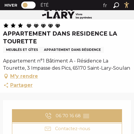
PAGE D’ACCUEIL ACTUELLE HIVER : PAS
A
ÉTÉ
fr
HIVER
Accueil
APPARTEMENT DANS RESIDENCE LA TOURETTE
PAGE D’ACCUEIL ACTUELLE HIVER : PASSER EN MODE 
Recher
Ac
l
en
l
es
e
APPARTEMENT DANS RESIDENCE LA
r
TOURETTE
a
u
MEUBLÉS ET GÎTES
APPARTEMENT DANS RÉSIDENCE
c
Appartement n°1 Bâtiment A - Résidence La
o
Tourette, 3 Impasse des Pics, 65170 Saint-Lary-Soulan
n
M'y rendre
t
e
Partager
n
u
OUVERTURE ET COO
p
r
06 70 16 68
▒▒
i
n
Contactez-nous