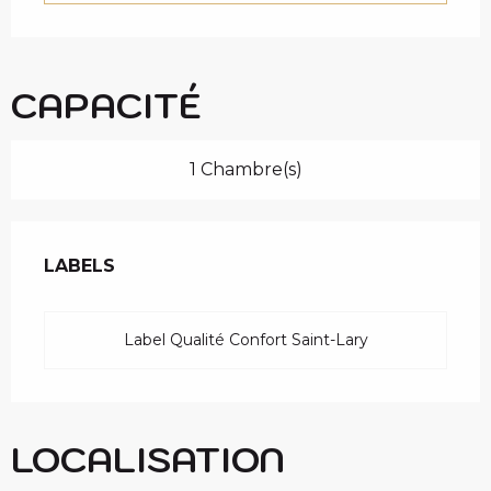
c
i
p
a
CAPACITÉ
l
1 Chambre(s)
OFFRES DE PRESTAT
LABELS
LABELS
Label Qualité Confort Saint-Lary
LOCALISATION