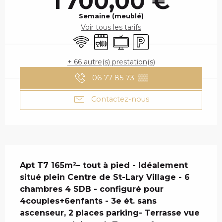
1 700,00 €
Semaine (meublé)
Voir tous les tarifs
WiFi
Lave vaisselle
Télévision
Parking
+ 66 autre(s) prestation(s)
06 77 85 73
▒▒
Contactez-nous
DESCRIPTION
Apt T7 165m²– tout à pied - Idéalement 
situé plein Centre de St-Lary Village - 6 
chambres 4 SDB - configuré pour 
4couples+6enfants - 3e ét. sans 
ascenseur, 2 places parking- Terrasse vue 