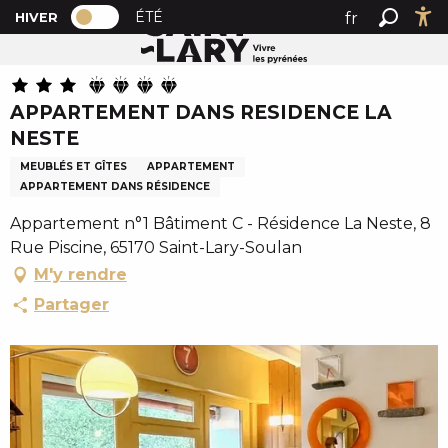
PAGE D’ACCUEIL ACTUELLE HIVER : PAS
A
ÉTÉ
fr
HIVER
Accueil
APPARTEMENT DANS RESIDENCE LA NESTE
PAGE D’ACCUEIL ACTUELLE HIVER : PASSER EN MODE 
Recher
Ac
l
en
l
es
e
APPARTEMENT DANS RESIDENCE LA
r
NESTE
a
u
MEUBLÉS ET GÎTES
APPARTEMENT
c
APPARTEMENT DANS RÉSIDENCE
o
Appartement n°1 Bâtiment C - Résidence La Neste, 8
n
Rue Piscine, 65170 Saint-Lary-Soulan
t
M'y rendre
e
n
Partager
u
p
r
i
n